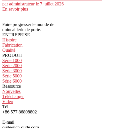
par
administrateur
le 7 juillet 2026
En savoir plus
Faire progresser le monde de
quincaillerie de porte.
ENTREPRISE
Histoire
Fabrication
Qualité
PRODUIT
Série 1000
Série 2000
Série 3000
Série 5000
Série 6000
Ressource
Nouvelles
Télécharger
Vidéo
Tél.
+86 577 86808802
E-mail
oude@cn-oude.com