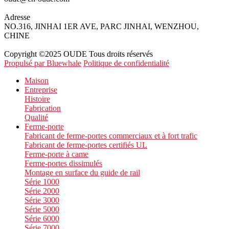
Adresse
NO.316, JINHAI 1ER AVE, PARC JINHAI, WENZHOU,
CHINE
Copyright ©2025 OUDE Tous droits réservés
Propulsé par Bluewhale
Politique de confidentialité
Maison
Entreprise
Histoire
Fabrication
Qualité
Ferme-porte
Fabricant de ferme-portes commerciaux et à fort trafic
Fabricant de ferme-portes certifiés UL
Ferme-porte à came
Ferme-portes dissimulés
Montage en surface du guide de rail
Série 1000
Série 2000
Série 3000
Série 5000
Série 6000
Série 7000