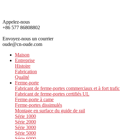
Appelez-nous
+86 577 86808802
Envoyez-nous un courrier
oude@cn-oude.com
Maison
Entreprise
Histoire
Fabrication
Qualité
Ferme-porte
Fabricant de ferme-portes commerciaux et à fort trafic
Fabricant de ferme-portes certifiés UL
Ferme-porte à came
Ferme-portes dissimulés
Montage en surface du guide de rail
Série 1000
Série 2000
Série 3000
Série 5000
Série 6000