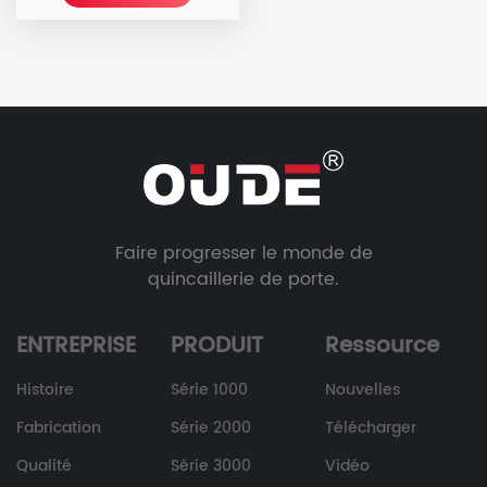
nouvelles
Faire progresser le monde de
quincaillerie de porte.
ENTREPRISE
PRODUIT
Ressource
Histoire
Série 1000
Nouvelles
Fabrication
Série 2000
Télécharger
Qualité
Série 3000
Vidéo