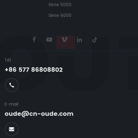
Série 5000
Série 6000
Tél.
+86 577 86808802
E-mail
oude@cn-oude.com