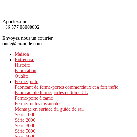
Appelez-nous
+86 577 86808802
Envoyez-nous un courrier
oude@cn-oude.com
Maison
Entreprise
Histoire
Fabrication
Qualité
Ferme-porte
Fabricant de ferme-portes commerciaux et à fort trafic
Fabricant de ferme-portes certifiés UL
Ferme-porte à came
Ferme-portes dissimulés
Montage en surface du guide de rail
Série 1000
Série 2000
Série 3000
Série 5000
Série 6000