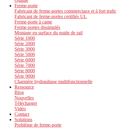
Qualité
Ferme-porte
Fabricant de ferme-portes commerciaux et à fort trafic
Fabricant de ferme-portes certifiés UL
Ferme-porte à came
Ferme-portes dissimulés
Montage en surface du guide de rail
Série 1000
Série 2000
Série 3000
Série 5000
Série 6000
Série 7000
Série 8000
Série 9000
Charnière hydraulique multifonctionnelle
Ressource
Blog
Nouvelles
Télécharger
Vidéo
Contact
Solutions
Problème de ferme-porte