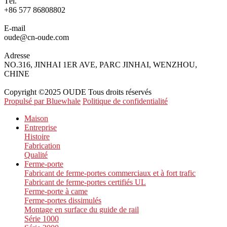
Tél.
+86 577 86808802
E-mail
oude@cn-oude.com
Adresse
NO.316, JINHAI 1ER AVE, PARC JINHAI, WENZHOU,
CHINE
Copyright ©2025 OUDE Tous droits réservés
Propulsé par Bluewhale
Politique de confidentialité
Maison
Entreprise
Histoire
Fabrication
Qualité
Ferme-porte
Fabricant de ferme-portes commerciaux et à fort trafic
Fabricant de ferme-portes certifiés UL
Ferme-porte à came
Ferme-portes dissimulés
Montage en surface du guide de rail
Série 1000