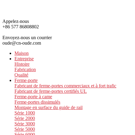
Appelez-nous
+86 577 86808802
Envoyez-nous un courrier
oude@cn-oude.com
Maison
Entreprise
Histoire
Fabrication
Qualité
Ferme-porte
Fabricant de ferme-portes commerciaux et à fort trafic
Fabricant de ferme-portes certifiés UL
Ferme-porte à came
Ferme-portes dissimulés
Montage en surface du guide de rail
Série 1000
Série 2000
Série 3000
Série 5000
Série 6000