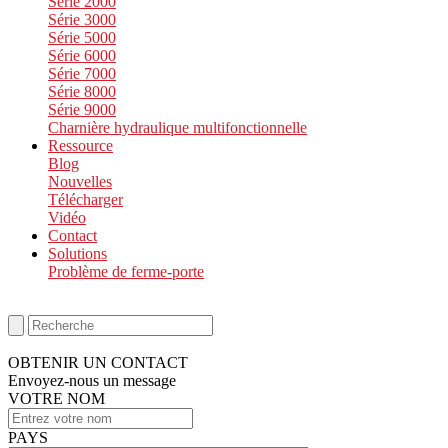
Série 2000
Série 3000
Série 5000
Série 6000
Série 7000
Série 8000
Série 9000
Charnière hydraulique multifonctionnelle
Ressource
Blog
Nouvelles
Télécharger
Vidéo
Contact
Solutions
Problème de ferme-porte
OBTENIR UN CONTACT
Envoyez-nous un message
VOTRE NOM
PAYS