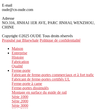
E-mail
oude@cn-oude.com
Adresse
NO.316, JINHAI 1ER AVE, PARC JINHAI, WENZHOU,
CHINE
Copyright ©2025 OUDE Tous droits réservés
Propulsé par Bluewhale
Politique de confidentialité
Maison
Entreprise
Histoire
Fabrication
Qualité
Ferme-porte
Fabricant de ferme-portes commerciaux et à fort trafic
Fabricant de ferme-portes certifiés UL
Ferme-porte à came
Ferme-portes dissimulés
Montage en surface du guide de rail
Série 1000
Série 2000
Série 3000