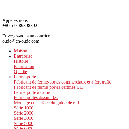
Appelez-nous
+86 577 86808802
Envoyez-nous un courrier
oude@cn-oude.com
Maison
Entreprise
Histoire
Fabrication
Qualité
Ferme-porte
Fabricant de ferme-portes commerciaux et à fort trafic
Fabricant de ferme-portes certifiés UL
Ferme-porte à came
Ferme-portes dissimulés
Montage en surface du guide de rail
Série 1000
Série 2000
Série 3000
Série 5000
Série 6000