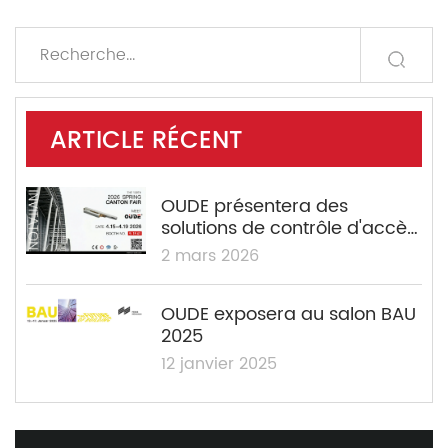
ARTICLE RÉCENT
OUDE présentera des
solutions de contrôle d'accès
certifiées ANSI Grade 1 et UL à
2 mars 2026
la 139e Foire de Canton
OUDE exposera au salon BAU
2025
12 janvier 2025