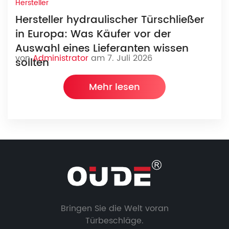
Hersteller
Hersteller hydraulischer Türschließer
in Europa: Was Käufer vor der
Auswahl eines Lieferanten wissen
von
Administrator
am 7. Juli 2026
sollten
Mehr lesen
Bringen Sie die Welt voran
Türbeschläge.