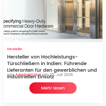
Hersteller
Hersteller von Hochleistungs-
Türschließern in Indien: Führende
Lieferanten für den gewerblichen und
von
Administrator
am 25. Juli 2026
industriellen Einsatz
Mehr lesen