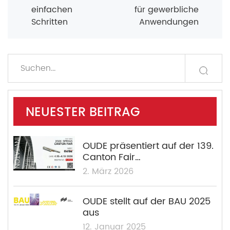
einfachen
für gewerbliche
Schritten
Anwendungen
NEUESTER BEITRAG
OUDE präsentiert auf der 139.
Canton Fair
Türsteuerungslösungen nach
2. März 2026
ANSI-Klasse 1 und UL-
Zertifizierung.
OUDE stellt auf der BAU 2025
aus
12. Januar 2025