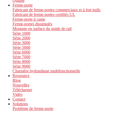
Qualité
Ferme-porte
Fabricant de ferme-portes commerciaux et à fort trafic
Fabricant de ferme-portes certifiés UL
Ferme-porte à came
Ferme-portes dissimulés
Montage en surface du guide de rail
Série 1000
Série 2000
Série 3000
Série 5000
Série 6000
Série 7000
Série 8000
Série 9000
Charnière hydraulique multifonctionnelle
Ressource
Blog
Nouvelles
Télécharger
Vidéo
Contact
Solutions
Problème de ferme-porte