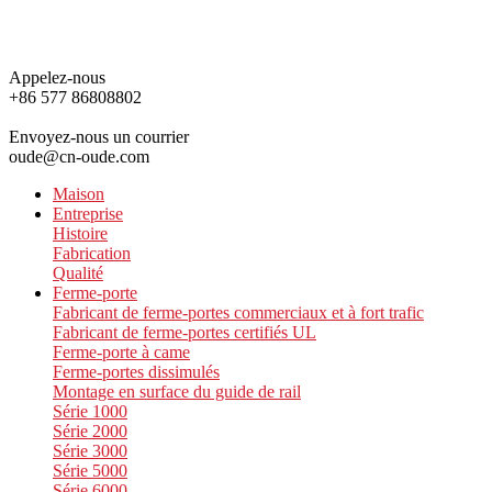
Appelez-nous
+86 577 86808802
Envoyez-nous un courrier
oude@cn-oude.com
Maison
Entreprise
Histoire
Fabrication
Qualité
Ferme-porte
Fabricant de ferme-portes commerciaux et à fort trafic
Fabricant de ferme-portes certifiés UL
Ferme-porte à came
Ferme-portes dissimulés
Montage en surface du guide de rail
Série 1000
Série 2000
Série 3000
Série 5000
Série 6000