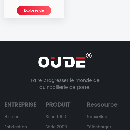
Explorez de
nouvelles
Faire progresser le monde de
quincaillerie de porte.
ENTREPRISE
PRODUIT
Ressource
Histoire
Série 1000
Nouvelles
Fabrication
Série 2000
Télécharger