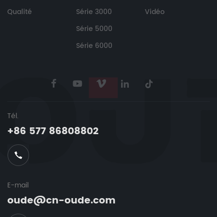
Qualité
Série 3000
Vidéo
Série 5000
Série 6000
Tél.
+86 577 86808802
E-mail
oude@cn-oude.com