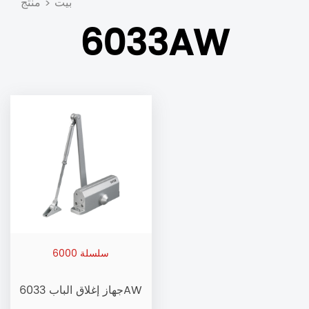
بيت
منتج
>
6033AW
سلسلة 6000
جهاز إغلاق الباب 6033AW