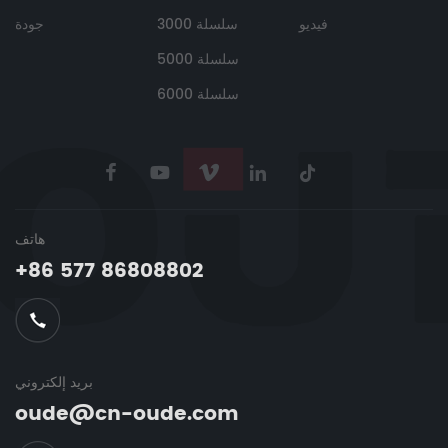
فيديو
سلسلة 3000
جودة
سلسلة 5000
سلسلة 6000
هاتف
+86 577 86808802
بريد إلكتروني
oude@cn-oude.com