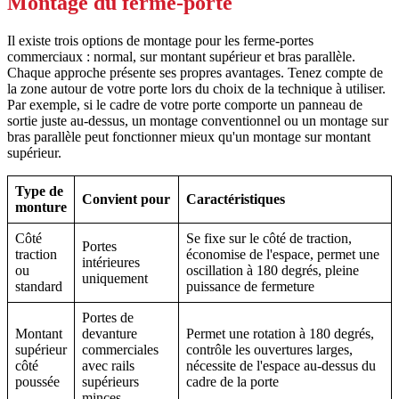
Montage du ferme-porte
Il existe trois options de montage pour les ferme-portes
commerciaux : normal, sur montant supérieur et bras parallèle.
Chaque approche présente ses propres avantages. Tenez compte de
la zone autour de votre porte lors du choix de la technique à utiliser.
Par exemple, si le cadre de votre porte comporte un panneau de
sortie juste au-dessus, un montage conventionnel ou un montage sur
bras parallèle peut fonctionner mieux qu'un montage sur montant
supérieur.
Type de
Convient pour
Caractéristiques
monture
Côté
Se fixe sur le côté de traction,
Portes
traction
économise de l'espace, permet une
intérieures
ou
oscillation à 180 degrés, pleine
uniquement
standard
puissance de fermeture
Portes de
Montant
devanture
Permet une rotation à 180 degrés,
supérieur
commerciales
contrôle les ouvertures larges,
côté
avec rails
nécessite de l'espace au-dessus du
poussée
supérieurs
cadre de la porte
minces