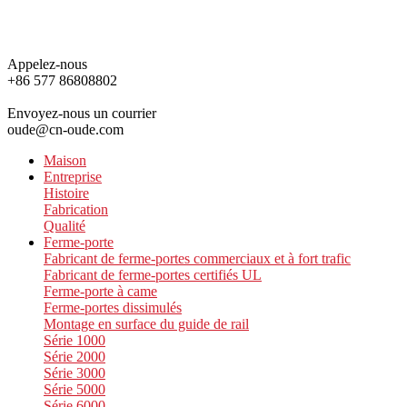
Appelez-nous
+86 577 86808802
Envoyez-nous un courrier
oude@cn-oude.com
Maison
Entreprise
Histoire
Fabrication
Qualité
Ferme-porte
Fabricant de ferme-portes commerciaux et à fort trafic
Fabricant de ferme-portes certifiés UL
Ferme-porte à came
Ferme-portes dissimulés
Montage en surface du guide de rail
Série 1000
Série 2000
Série 3000
Série 5000
Série 6000