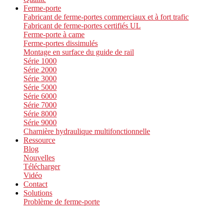
Ferme-porte
Fabricant de ferme-portes commerciaux et à fort trafic
Fabricant de ferme-portes certifiés UL
Ferme-porte à came
Ferme-portes dissimulés
Montage en surface du guide de rail
Série 1000
Série 2000
Série 3000
Série 5000
Série 6000
Série 7000
Série 8000
Série 9000
Charnière hydraulique multifonctionnelle
Ressource
Blog
Nouvelles
Télécharger
Vidéo
Contact
Solutions
Problème de ferme-porte