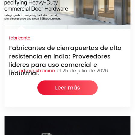
fabricante
Fabricantes de cierrapuertas de alta
resistencia en India: Proveedores
líderes para uso comercial e
por
administración
el 25 de julio de 2026
industrial.
Leer más