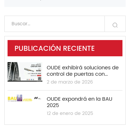
PUBLICACIÓN RECIENTE
OUDE exhibirá soluciones de
control de puertas con
certificación ANSI Grado 1 y
2 de marzo de 2026
UL en la 139.ª Feria de
Cantón.
OUDE expondrá en la BAU
2025
12 de enero de 2025