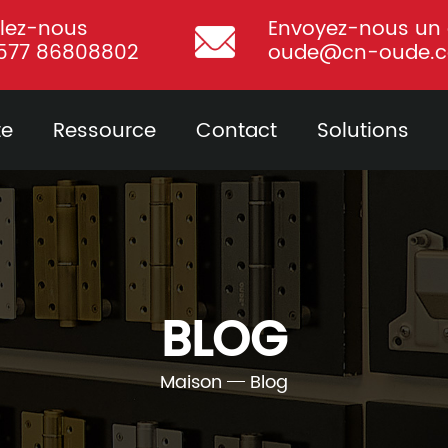
lez-nous
Envoyez-nous un 
577 86808802
oude@cn-oude.
te
Ressource
Contact
Solutions
BLOG
Maison
Blog