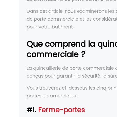
Dans cet article, nous examinerons les 
de porte commerciale et les considérati
pour votre bâtiment.
Que comprend la quinca
commerciale ?
La quincaillerie de porte commercia
conçus pour garantir la sécurité, la sûreté
Vous trouverez ci-dessous les cinq prin
portes commerciales :
#1.
Ferme-portes