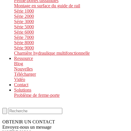
Ferme-portes dissimulés
Montage en surface du guide de rail
Série 1000
Série 2000
Série 3000
Série 5000
Série 6000
Série 7000
Série 8000
Série 9000
Charnière hydraulique multifonctionnelle
Ressource
Blog
Nouvelles
Télécharger
Vidéo
Contact
Solutions
Problème de ferme-porte
OBTENIR UN CONTACT
Envoyez-nous un message