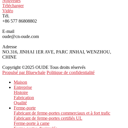
Nouvelles
Télécharger
Vidéo
Tél.
+86 577 86808802
E-mail
oude@cn-oude.com
Adresse
NO.316, JINHAI 1ER AVE, PARC JINHAI, WENZHOU,
CHINE
Copyright ©2025 OUDE Tous droits réservés
Propulsé par Bluewhale
Politique de confidentialité
Maison
Entreprise
Histoire
Fabrication
Qualité
Ferme-porte
Fabricant de ferme-portes commerciaux et à fort trafic
Fabricant de ferme-portes certifiés UL
Ferme-porte à came