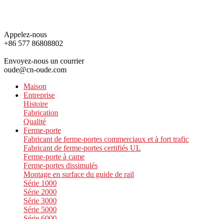
Appelez-nous
+86 577 86808802
Envoyez-nous un courrier
oude@cn-oude.com
Maison
Entreprise
Histoire
Fabrication
Qualité
Ferme-porte
Fabricant de ferme-portes commerciaux et à fort trafic
Fabricant de ferme-portes certifiés UL
Ferme-porte à came
Ferme-portes dissimulés
Montage en surface du guide de rail
Série 1000
Série 2000
Série 3000
Série 5000
Série 6000