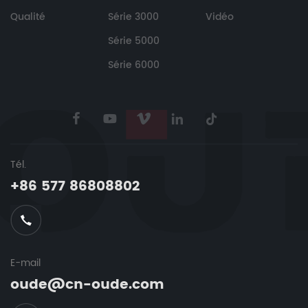
Qualité
Série 3000
Vidéo
Série 5000
Série 6000
Tél.
+86 577 86808802
E-mail
oude@cn-oude.com