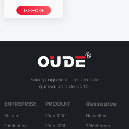
Explorez de
nouvelles
Faire progresser le monde de
quincaillerie de porte.
ENTREPRISE
PRODUIT
Ressource
Histoire
Série 1000
Nouvelles
Fabrication
Série 2000
Télécharger