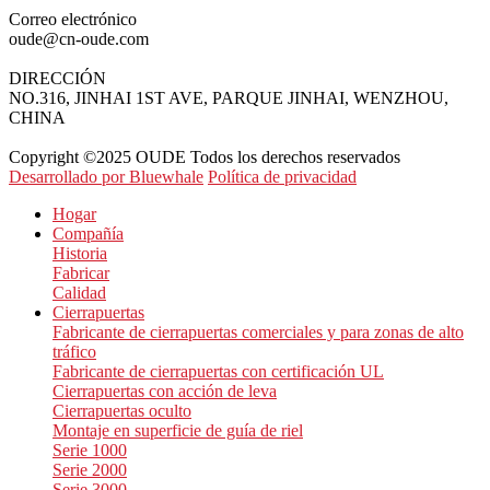
Correo electrónico
oude@cn-oude.com
DIRECCIÓN
NO.316, JINHAI 1ST AVE, PARQUE JINHAI, WENZHOU,
CHINA
Copyright ©2025 OUDE Todos los derechos reservados
Desarrollado por Bluewhale
Política de privacidad
Hogar
Compañía
Historia
Fabricar
Calidad
Cierrapuertas
Fabricante de cierrapuertas comerciales y para zonas de alto
tráfico
Fabricante de cierrapuertas con certificación UL
Cierrapuertas con acción de leva
Cierrapuertas oculto
Montaje en superficie de guía de riel
Serie 1000
Serie 2000
Serie 3000