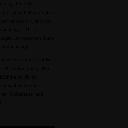
eutung. Eine der
 am Türschließer, da diese
t erwähnenswert, dass die
mgebung, z. B. in
ungen, im weitesten Sinne
zusammenhängt.
tümer von Immobilien ist
hließerfedern von großer
Richtlinien für die
türschließern für
 der Sicherheits- und
h.