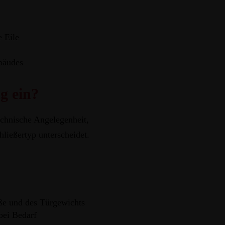
 Eile
ebäudes
g ein?
echnische Angelegenheit,
ließertyp unterscheidet.
ße und des Türgewichts
bei Bedarf