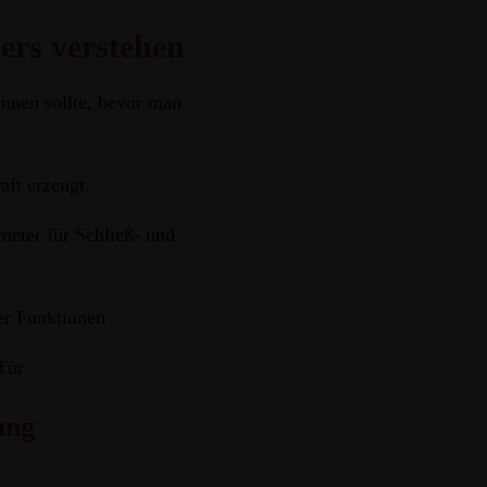
ers verstehen
ennen sollte, bevor man
aft erzeugt.
meter für Schließ- und
er Funktionen
Tür
ung