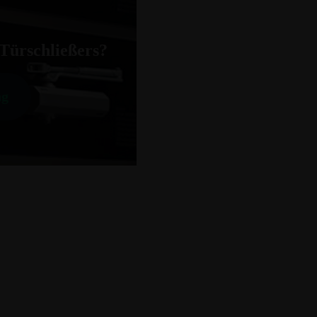
 Türschließers?
ng