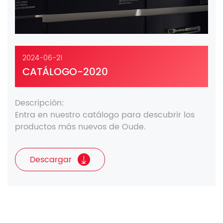
2024-06-21
CATÁLOGO-2020
Descripción:
Entra en nuestro catálogo para descubrir los
productos más nuevos de Oude.
Descargar