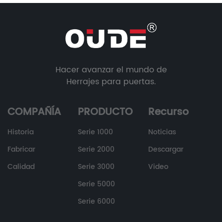
Hacer avanzar el mundo de
Herrajes para puertas.
COMPAÑÍA
PRODUCTO
Recurso
Historia
Serie 1000
Noticias
Fabricar
Serie 2000
Descargar
Calidad
Serie 3000
Video
Serie 5000
Serie 6000