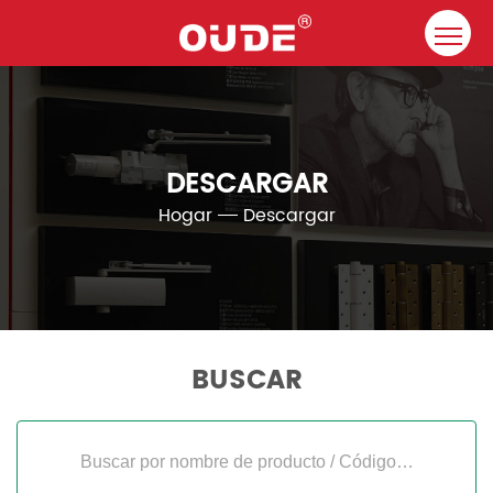
Hogar
Compañía
DESCARGAR
Cierrapuertas
Hogar
Descargar
Recurso
Contacto
Soluciones
BUSCAR