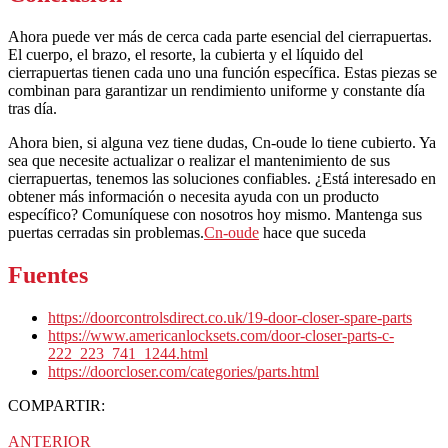
Ahora puede ver más de cerca cada parte esencial del cierrapuertas.
El cuerpo, el brazo, el resorte, la cubierta y el líquido del
cierrapuertas tienen cada uno una función específica. Estas piezas se
combinan para garantizar un rendimiento uniforme y constante día
tras día.
Ahora bien, si alguna vez tiene dudas, Cn-oude lo tiene cubierto. Ya
sea que necesite actualizar o realizar el mantenimiento de sus
cierrapuertas, tenemos las soluciones confiables. ¿Está interesado en
obtener más información o necesita ayuda con un producto
específico? Comuníquese con nosotros hoy mismo. Mantenga sus
puertas cerradas sin problemas.
Cn-oude
hace que suceda
Fuentes
https://doorcontrolsdirect.co.uk/19-door-closer-spare-parts
https://www.americanlocksets.com/door-closer-parts-c-
222_223_741_1244.html
https://doorcloser.com/categories/parts.html
COMPARTIR:
ANTERIOR