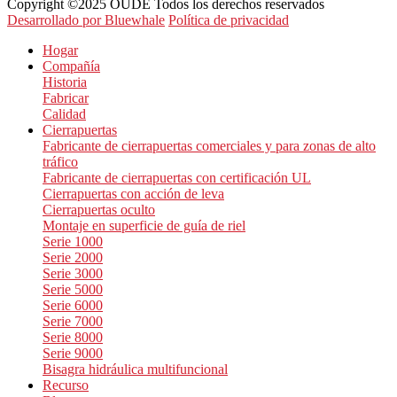
Copyright ©2025 OUDE Todos los derechos reservados
Desarrollado por Bluewhale
Política de privacidad
Hogar
Compañía
Historia
Fabricar
Calidad
Cierrapuertas
Fabricante de cierrapuertas comerciales y para zonas de alto
tráfico
Fabricante de cierrapuertas con certificación UL
Cierrapuertas con acción de leva
Cierrapuertas oculto
Montaje en superficie de guía de riel
Serie 1000
Serie 2000
Serie 3000
Serie 5000
Serie 6000
Serie 7000
Serie 8000
Serie 9000
Bisagra hidráulica multifuncional
Recurso