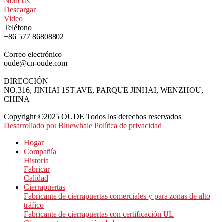
Noticias
Descargar
Video
Teléfono
+86 577 86808802
Correo electrónico
oude@cn-oude.com
DIRECCIÓN
NO.316, JINHAI 1ST AVE, PARQUE JINHAI, WENZHOU,
CHINA
Copyright ©2025 OUDE Todos los derechos reservados
Desarrollado por Bluewhale
Política de privacidad
Hogar
Compañía
Historia
Fabricar
Calidad
Cierrapuertas
Fabricante de cierrapuertas comerciales y para zonas de alto
tráfico
Fabricante de cierrapuertas con certificación UL