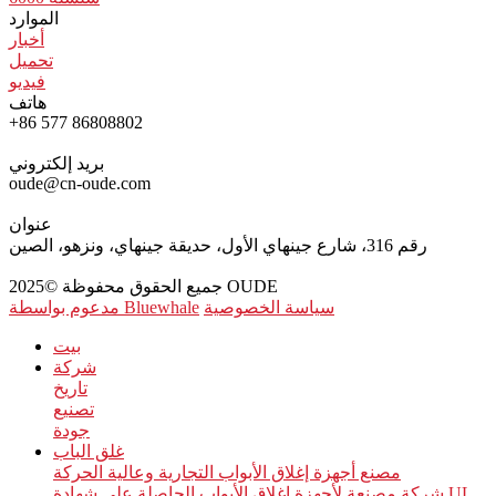
الموارد
أخبار
تحميل
فيديو
هاتف
+86 577 86808802
بريد إلكتروني
oude@cn-oude.com
عنوان
رقم 316، شارع جينهاي الأول، حديقة جينهاي، ونزهو، الصين
جميع الحقوق محفوظة ©2025 OUDE
سياسة الخصوصية
مدعوم بواسطة Bluewhale
بيت
شركة
تاريخ
تصنيع
جودة
غلق الباب
مصنع أجهزة إغلاق الأبواب التجارية وعالية الحركة
شركة مصنعة لأجهزة إغلاق الأبواب الحاصلة على شهادة UL