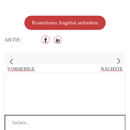
Kostenloses Angebot anfordern
AKTIE:
VORHERIGE
NÄCHSTE
Ein Leitfaden für gewerbliche
Türkoordinator vs.
Käufer zum Thema
Türschließer: Benötigen
Türschließer mit und ohne
Doppelbrandschutztüren
Feststellfunktion
beides? Ein praktischer
Leitfaden für Architekten und
Planer