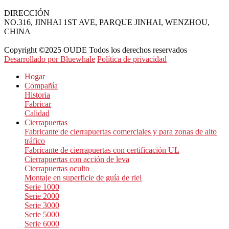
DIRECCIÓN
NO.316, JINHAI 1ST AVE, PARQUE JINHAI, WENZHOU,
CHINA
Copyright ©2025 OUDE Todos los derechos reservados
Desarrollado por Bluewhale
Política de privacidad
Hogar
Compañía
Historia
Fabricar
Calidad
Cierrapuertas
Fabricante de cierrapuertas comerciales y para zonas de alto
tráfico
Fabricante de cierrapuertas con certificación UL
Cierrapuertas con acción de leva
Cierrapuertas oculto
Montaje en superficie de guía de riel
Serie 1000
Serie 2000
Serie 3000
Serie 5000
Serie 6000