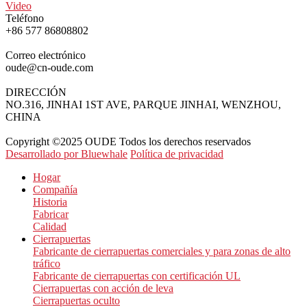
Video
Teléfono
+86 577 86808802
Correo electrónico
oude@cn-oude.com
DIRECCIÓN
NO.316, JINHAI 1ST AVE, PARQUE JINHAI, WENZHOU,
CHINA
Copyright ©2025 OUDE Todos los derechos reservados
Desarrollado por Bluewhale
Política de privacidad
Hogar
Compañía
Historia
Fabricar
Calidad
Cierrapuertas
Fabricante de cierrapuertas comerciales y para zonas de alto
tráfico
Fabricante de cierrapuertas con certificación UL
Cierrapuertas con acción de leva
Cierrapuertas oculto