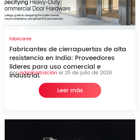
fabricante
Fabricantes de cierrapuertas de alta
resistencia en India: Proveedores
líderes para uso comercial e
por
administración
el 25 de julio de 2026
industrial.
Leer más