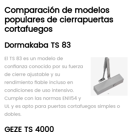
Comparación de modelos
populares de cierrapuertas
cortafuegos
Dormakaba TS 83
El TS 83 es un modelo de
confianza conocido por su fuerza
de cierre ajustable y su
rendimiento fiable incluso en
condiciones de uso intensivo.
Cumple con las normas EN1154 y
UL y es apto para puertas cortafuegos simples o
dobles.
GEZE TS 4000