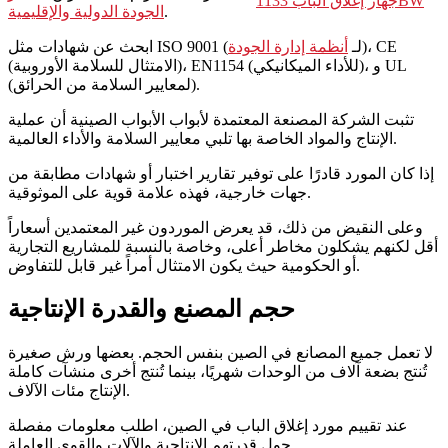
جهاز إغلاق الباب 1133BW
.
الجودة الدولية والإقليمية
)، CE
ابحث عن شهادات مثل ISO 9001 (لـ
أنظمة إدارة الجودة
(الامتثال للسلامة الأوروبية)، EN1154 (للأداء الميكانيكي)، و UL
(لمعايير السلامة من الحرائق).
تثبت الشركة المصنعة المعتمدة لأبواب الأبواب الصينية أن عملية
الإنتاج والمواد الخاصة بها تلبي معايير السلامة والأداء العالمية.
إذا كان المورد قادرًا على توفير تقارير اختبار أو شهادات مطابقة من
جهات خارجية، فهذه علامة قوية على الموثوقية.
وعلى النقيض من ذلك، قد يعرض الموردون غير المعتمدين أسعاراً
أقل لكنهم يشكلون مخاطر أعلى، وخاصة بالنسبة للمشاريع التجارية
أو الحكومية حيث يكون الامتثال أمراً غير قابل للتفاوض.
حجم المصنع والقدرة الإنتاجية
لا تعمل جميع المصانع في الصين بنفس الحجم. بعضها ورش صغيرة
تُنتج بضعة آلاف من الوحدات شهريًا، بينما تُنتج أخرى منشآت كاملة
الإنتاج مئات الآلاف.
عند تقييم مورد إغلاق الباب في الصين، اطلب معلومات مفصلة
حول قدرتهم الإنتاجية والآلات والقوى العاملة.