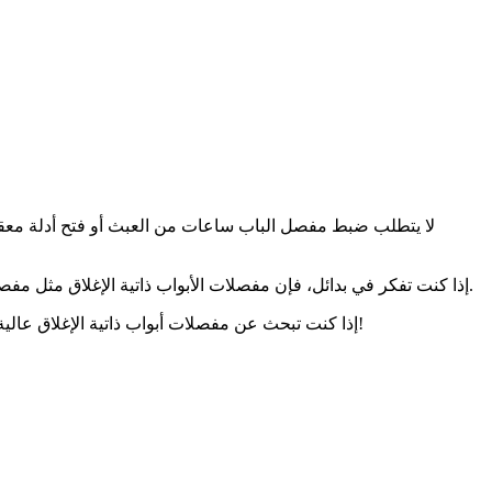
لا يتطلب ضبط مفصل الباب ساعات من العبث أو فتح أدلة معقدة. 
إذا كنت تفكر في بدائل، فإن مفصلات الأبواب ذاتية الإغلاق مثل مفصلات زنبرك الباب توفر أيضًا حلاً. بالنسبة لأولئك الذين يبحثون عن وظائف محسنة، فقد تكون مفصلات الأبواب ذاتية الإغلاق هي الحل المناسب.
للحصول على خيارات موثوقة تعزز من وظائف بابك. لا تنتظر - قم بتحديث أبوابك اليوم!
إذا كنت تبحث عن مفصلات أبواب ذاتية الإغلاق عالي