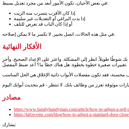
في بعض الأحيان، تكون الأمور أبعد من مجرد تعديل بسيط:
إذا كان الأقرب يتسرب منه الزيت
إذا بدت البراغي أو التعديلات غير سليمة
أو إذا كان الباب قد تعرض للتلف
في مثل هذه الحالات، اتصل بخبير. لا تكسر ما لا يمكن إصلاحه.
الأفكار النهائية
شوطًا طويلاً. انظر إلى المشكلة. واعثر على الإعداد الصحيح. وأجرِ
تغييرات صغيرة خطوة بخطوة. هل هناك خطأ ما؟ أعد ضبط المفصل.
مصادر
https://www.familyhandyman.com/article/how-to-adjust-a-self-c
https://laforceinc.com/blog/how-to-adjust-a-standard-door-closer
يشارك: