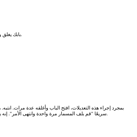
بابك يغلق ولكنه لا يغلق بإحكام؟ أمر مزعج، أليس كذلك؟ يُطلق على هذه المشكلة "مشكلة القفل". لإصلاحها، اضبط آخر بضع بوصات من عملية الإغلاق.
بمجرد إجراء هذه التعديلات، افتح الباب وأغلقه عدة مرات. انتبه.
سريعًا "قم بلف المسمار مرة واحدة وانتهى الأمر". إنه يتعلق بالضبط الدقيق. أبواب وبيئات واستخدامات مختلفة - قد تحتاج إلى بعض الاختبارات قبل الحصول على النتيجة الصحيحة. لا تتعجل العملية.