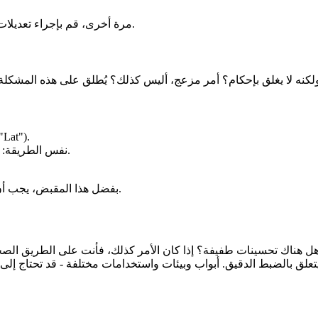
مرة أخرى، قم بإجراء تعديلات طفيفة. لا تبالغ في ذلك. اختبر الباب. كرر ذلك حتى تشعر أنه مناسب.
حدد موقع صمام "سرعة القفل" (غالبًا ما يكون مميزًا بـ "L" أو
نفس الطريقة: شد في اتجاه عقارب الساعة، وفك عكس اتجاه عقارب الساعة.
بفضل هذا المقبض، يجب أن يُغلق بابك بسلاسة - بدون إغلاق مفاجئ أو تركه مفتوحًا لفترة طويلة.
 هل هناك تحسينات طفيفة؟ إذا كان الأمر كذلك، فأنت على الطريق الصحيح