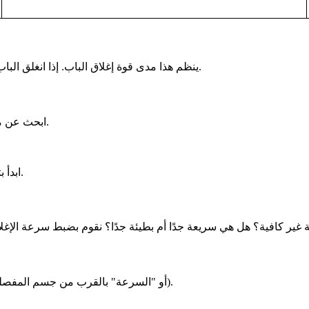
ينظم هذا مدى قوة إغلاق الباب. إذا انغلق الباب بقوة بعد كل دفعة، فمن المحتمل أن يكون شد الزنبرك مرتفعًا للغاية.
ابحث عن مسمار تعديل الزنبرك - معظم الموديلات تحتوي عليه في النهاية.
ابدأ بتعديلات صغيرة. قم بتدوير الباب ربع دورة. اختبر الباب بعد كل محاولة.
حدد موقع صمام "سرعة الإغلاق" (عادةً ما يكون مميزًا بـ "S" أو "السرعة" بالقرب من جسم المفصلة).