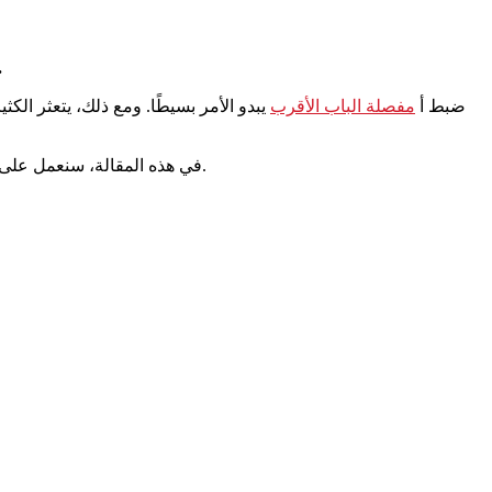
لضبط مفصلات الأبواب ذاتية الإغلاق، حدد مسامير الضبط الخاصة بتوتر
ضبط أ
مفصلة الباب الأقرب
يبدو الأمر بسيطًا. ومع ذلك، يتعثر الكث
في هذه المقالة، سنعمل على حل هذه المشكلة. لن ندخل في أي تفسيرات غير ضرورية أو تعقيدات مفرطة. لننتقل إلى صلب الموضوع. سنشرح لك العملية خطوة بخطوة.
!!
هل تحتاج إلى ضبط مفصلات إغلاق الباب؟ احصل على نصائح الخبراء وأقفال الأبواب عالية الجودة من Cn-oude