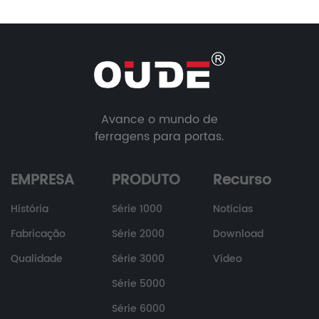
Avance o mundo de
ferragens para portas.
EMPRESA
PRODUTO
Recurso
História
Série 1000
Notícias
Fabricação
Série 2000
Download
Qualidade
Série 3000
Vídeo
Série 5000
Série 6000