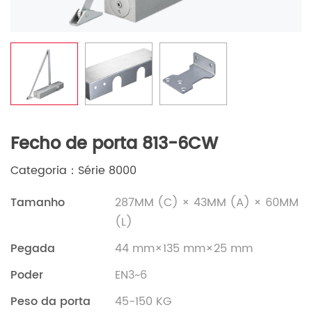
Fecho de porta 813-6CW
Categoria：Série 8000
Tamanho
287MM (C) × 43MM (A) × 60MM
(L)
Pegada
44 mm×135 mm×25 mm
Poder
EN3~6
Peso da porta
45-150 KG