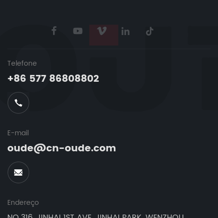
Telefone
+86 577 86808802
E-mail
oude@cn-oude.com
Endereço
NO.316, JINHAI 1ST AVE, JINHAI PARK, WENZHOU,