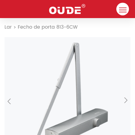
Lar
Lar
Fecho de porta 813-6CW
>
Empresa
Fecho de porta
Recurso
Contato
Soluções