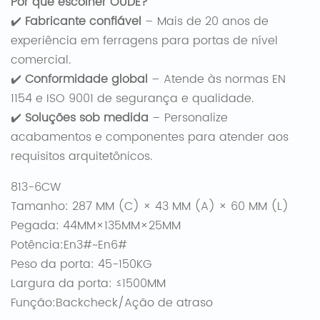
Por que escolher OUDE?
✔️ ​
Fabricante confiável
– Mais de 20 anos de
experiência em ferragens para portas de nível
comercial.
✔️ ​
Conformidade global
– Atende às normas EN
1154 e ISO 9001 de segurança e qualidade.
✔️ ​
Soluções sob medida
– Personalize
acabamentos e componentes para atender aos
requisitos arquitetônicos.
813-6CW
Tamanho: 287 MM (C) × 43 MM (A) × 60 MM (L)
Pegada: 44MM×135MM×25MM
Potência:En3#~En6#
Peso da porta: 45-150KG
Largura da porta: ≤1500MM
Função:Backcheck/Ação de atraso