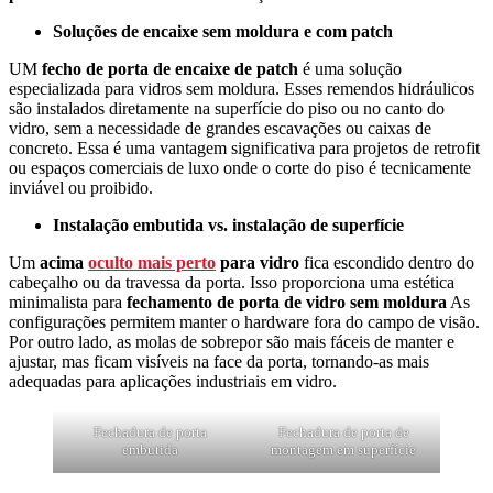
Soluções de encaixe sem moldura e com patch
UM
fecho de porta de encaixe de patch
é uma solução
especializada para vidros sem moldura. Esses remendos hidráulicos
são instalados diretamente na superfície do piso ou no canto do
vidro, sem a necessidade de grandes escavações ou caixas de
concreto. Essa é uma vantagem significativa para projetos de retrofit
ou espaços comerciais de luxo onde o corte do piso é tecnicamente
inviável ou proibido.
Instalação embutida vs. instalação de superfície
Um
acima
oculto mais perto
para vidro
fica escondido dentro do
cabeçalho ou da travessa da porta. Isso proporciona uma estética
minimalista para
fechamento de porta de vidro sem moldura
As
configurações permitem manter o hardware fora do campo de visão.
Por outro lado, as molas de sobrepor são mais fáceis de manter e
ajustar, mas ficam visíveis na face da porta, tornando-as mais
adequadas para aplicações industriais em vidro.
Fechadura de porta
Fechadura de porta de
embutida
montagem em superfície