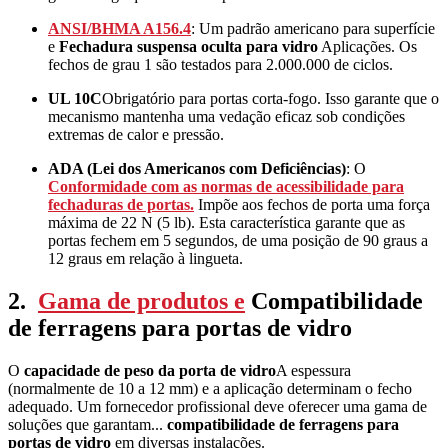
ANSI/BHMA A156.4
: Um padrão americano para superfície
e
Fechadura suspensa oculta para vidro
Aplicações. Os
fechos de grau 1 são testados para 2.000.000 de ciclos.
UL 10C
Obrigatório para portas corta-fogo. Isso garante que o
mecanismo mantenha uma vedação eficaz sob condições
extremas de calor e pressão.
ADA (Lei dos Americanos com Deficiências)
: O
Conformidade com as normas de acessibilidade para
fechaduras de portas.
Impõe aos fechos de porta uma força
máxima de 22 N (5 lb). Esta característica garante que as
portas fechem em 5 segundos, de uma posição de 90 graus a
12 graus em relação à lingueta.
2.
Gama de produtos e
Compatibilidade
de ferragens para portas de vidro
O
capacidade de peso da porta de vidro
A espessura
(normalmente de 10 a 12 mm) e a aplicação determinam o fecho
adequado. Um fornecedor profissional deve oferecer uma gama de
soluções que garantam...
compatibilidade de ferragens para
portas de vidro
em diversas instalações.