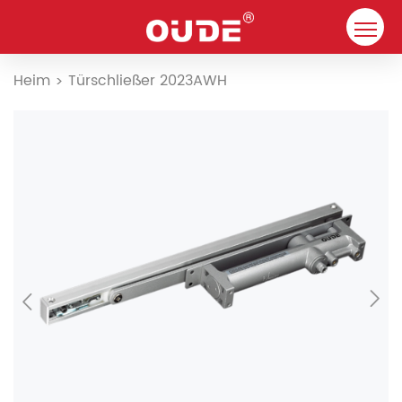
Heim
Heim
Türschließer 2023AWH
>
Unternehmen
Türschließer
Ressource
Kontakt
Lösungen