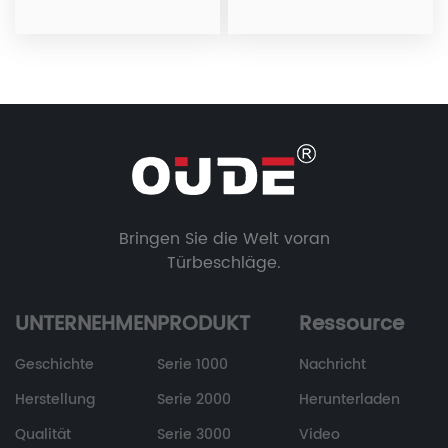
Neues
Neues
Bringen Sie die Welt voran
Türbeschläge.
UNTERNEHMEN
PRODUKT
Ressource
Geschichte
Serie 1000
Nachricht
Herstellung
Serie 2000
Herunterladen
Qualität
Serie 3000
Video