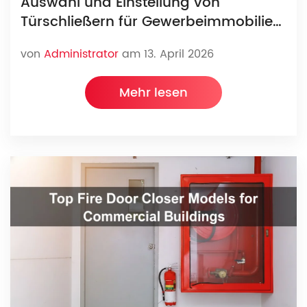
Auswahl und Einstellung von
Türschließern für Gewerbeimmobilien
in windreichen Gebieten: Küsten- und
von
Administrator
am 13. April 2026
Industrieanlagen
Mehr lesen