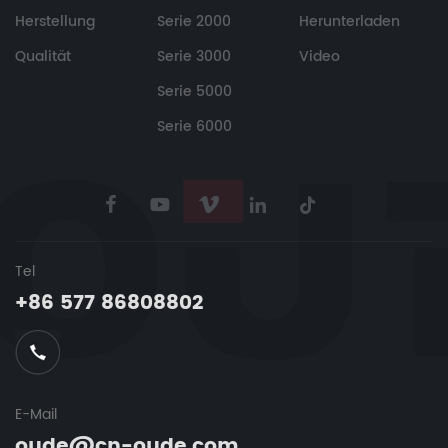
Herstellung
Serie 2000
Herunterladen
Qualität
Serie 3000
Video
Serie 5000
Serie 6000
Tel
+86 577 86808802
E-Mail
oude@cn-oude.com