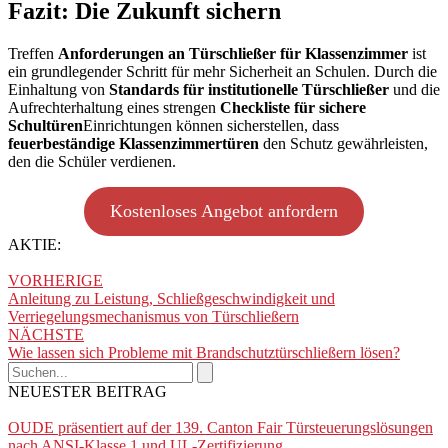
Fazit: Die Zukunft sichern
Treffen
Anforderungen an Türschließer für Klassenzimmer
ist
ein grundlegender Schritt für mehr Sicherheit an Schulen. Durch die
Einhaltung von
Standards für institutionelle Türschließer
und die
Aufrechterhaltung eines strengen
Checkliste für sichere
Schultüren
Einrichtungen können sicherstellen, dass
feuerbeständige Klassenzimmertüren
den Schutz gewährleisten,
den die Schüler verdienen.
Kostenloses Angebot anfordern
AKTIE:
VORHERIGE
Anleitung zu Leistung, Schließgeschwindigkeit und
Verriegelungsmechanismus von Türschließern
NÄCHSTE
Wie lassen sich Probleme mit Brandschutztürschließern lösen?
NEUESTER BEITRAG
OUDE präsentiert auf der 139. Canton Fair Türsteuerungslösungen
nach ANSI-Klasse 1 und UL-Zertifizierung.