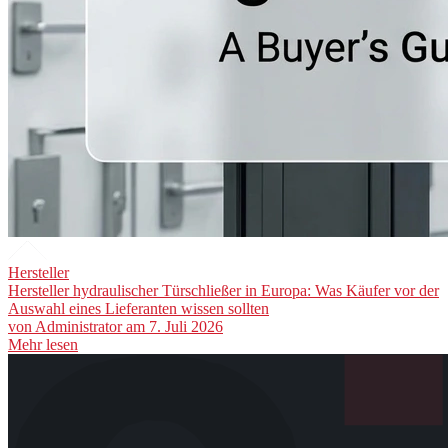
Hersteller
Hersteller hydraulischer Türschließer in Europa: Was Käufer vor der
Auswahl eines Lieferanten wissen sollten
von
Administrator
am 7. Juli 2026
Mehr lesen