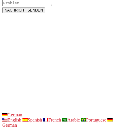
NACHRICHT SENDEN
German
English
Spanish
French
Arabic
Portuguese
German