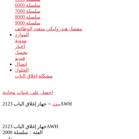
سلسلة 6000
سلسلة 7000
سلسلة 8000
سلسلة 9000
مفصل هيدروليكي متعدد الوظائف
الموارد
مدونة
أخبار
تحميل
فيديو
اتصال
الحلول
مشكلة إغلاق الباب
احصل على عينات مجانية
جهاز إغلاق الباب 2123AWH
بيت
>
جهاز إغلاق الباب 2123AWH
الفئة：سلسلة 2000
مقاس