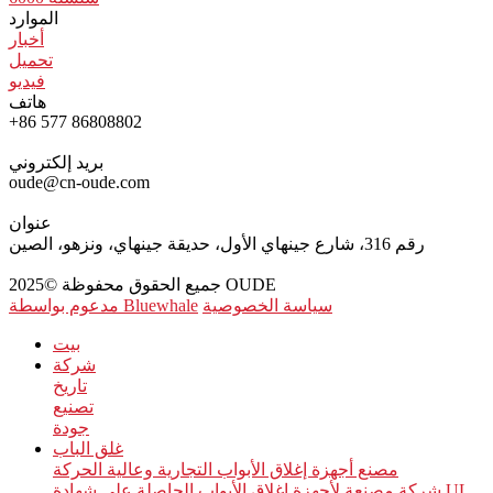
الموارد
أخبار
تحميل
فيديو
هاتف
+86 577 86808802
بريد إلكتروني
oude@cn-oude.com
عنوان
رقم 316، شارع جينهاي الأول، حديقة جينهاي، ونزهو، الصين
جميع الحقوق محفوظة ©2025 OUDE
سياسة الخصوصية
مدعوم بواسطة Bluewhale
بيت
شركة
تاريخ
تصنيع
جودة
غلق الباب
مصنع أجهزة إغلاق الأبواب التجارية وعالية الحركة
شركة مصنعة لأجهزة إغلاق الأبواب الحاصلة على شهادة UL