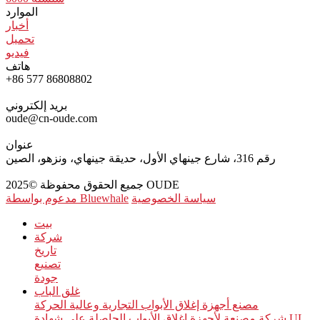
الموارد
أخبار
تحميل
فيديو
هاتف
+86 577 86808802
بريد إلكتروني
oude@cn-oude.com
عنوان
رقم 316، شارع جينهاي الأول، حديقة جينهاي، ونزهو، الصين
جميع الحقوق محفوظة ©2025 OUDE
سياسة الخصوصية
مدعوم بواسطة Bluewhale
بيت
شركة
تاريخ
تصنيع
جودة
غلق الباب
مصنع أجهزة إغلاق الأبواب التجارية وعالية الحركة
شركة مصنعة لأجهزة إغلاق الأبواب الحاصلة على شهادة UL