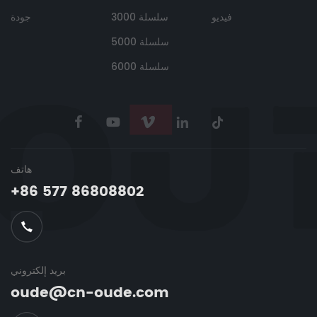
فيديو
سلسلة 3000
جودة
سلسلة 5000
سلسلة 6000
هاتف
+86 577 86808802
بريد إلكتروني
oude@cn-oude.com