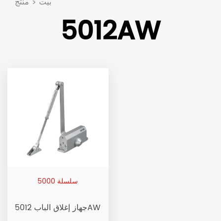
بيت
منتج
>
5012AW
سلسلة 5000
جهاز إغلاق الباب 5012AW