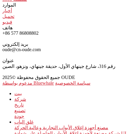
الموارد
أخبار
تحميل
فيديو
هاتف
+86 577 86808802
بريد إلكتروني
oude@cn-oude.com
عنوان
رقم 316، شارع جينهاي الأول، حديقة جينهاي، ونزهو، الصين
جميع الحقوق محفوظة ©2025 OUDE
سياسة الخصوصية
مدعوم بواسطة Bluewhale
بيت
شركة
تاريخ
تصنيع
جودة
غلق الباب
مصنع أجهزة إغلاق الأبواب التجارية وعالية الحركة
شركة مصنعة لأجهزة إغلاق الأبواب الحاصلة على شهادة UL