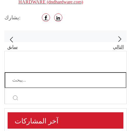
HARDWARE (dndhardware.com)
يشارك:
التالي
سابق
أنواع وخصائص أجهزة إغلاق
كيف تعمل أجهزة إغلاق
الأبواب الأوتوماتيكية
الأبواب الهيدروليكية المخفية
المصنوعة من الكروم؟
آخر المشاركات