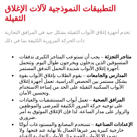
التطبيقات النموذجية لآلات الإغلاق
الثقيلة
تخدم أجهزة إغلاق الأبواب الثقيلة بشكل جيد في المرافق التجارية
ذات الحركة المرورية الكثيفة بما في ذلك:
متاجر التجزئة
– يجب أن تستوعب المتاجر الكبرى تدفقات
المتسوقين الذين يدخلون ويخرجون طوال اليوم. وتتحمل
أجهزة إغلاق الأبواب شديدة التحمل التدفق المستمر.
المدارس والجامعات
– يقوم الطلاب بإغلاق الأبواب بقوة
بشكل مستمر بين الحصص الدراسية. تعمل أجهزة إغلاق
الأبواب السكنية الثقيلة على الحد من إساءة الاستخدام
وتحسين الأمان.
المرافق الصحية
– تعمل أبواب المستشفيات والعيادات
على توجيه حركة المرور الكثيفة للمرضى والموظفين
والزوار على مدار الساعة. لذا فإن الإغلاق الموثوق به أمر
ضروري.
الإعدادات الصناعية
– تستخدم المصانع والمستودعات أبوابًا
خارجية كبيرة يمر عبرها العمال بلا نهاية عند فتحها. ولا
تصمد إلا الأبواب القوية مثل الأبواب التجارية الثقيلة