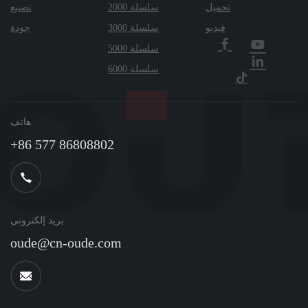
تحميل
سلسلة 2000
تصنيع
فيديو
سلسلة 3000
جودة
سلسلة 5000
سلسلة 6000
هاتف
+86 577 86808802
بريد إلكتروني
oude@cn-oude.com