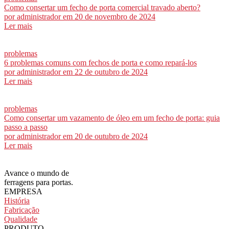
Como consertar um fecho de porta comercial travado aberto?
por
administrador
em 20 de novembro de 2024
Ler mais
problemas
6 problemas comuns com fechos de porta e como repará-los
por
administrador
em 22 de outubro de 2024
Ler mais
problemas
Como consertar um vazamento de óleo em um fecho de porta: guia
passo a passo
por
administrador
em 20 de outubro de 2024
Ler mais
Avance o mundo de
ferragens para portas.
EMPRESA
História
Fabricação
Qualidade
PRODUTO