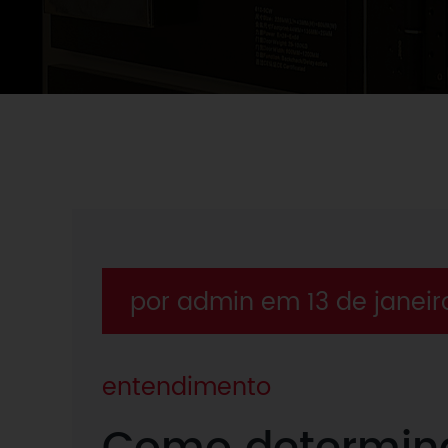
por admin em 13 de janeir
entendimento