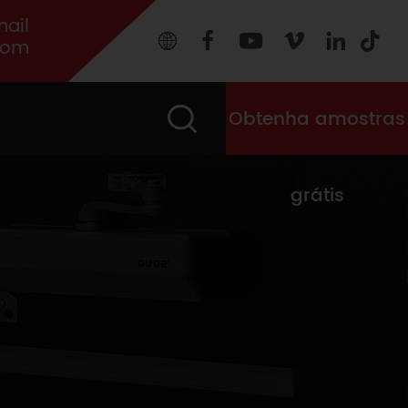
ail
com
Obtenha amostras
grátis