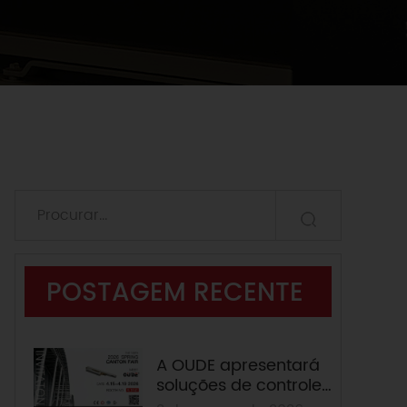
POSTAGEM RECENTE
A OUDE apresentará
soluções de controle
de portas com