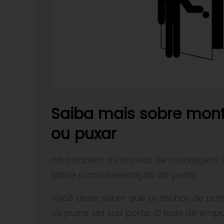
Saiba mais sobre mont
ou puxar
Há também o conceito de montagem lat
sobre a movimentação da porta.
Você deve saber que os fechos de po
ou puxar da sua porta. O lado de empur