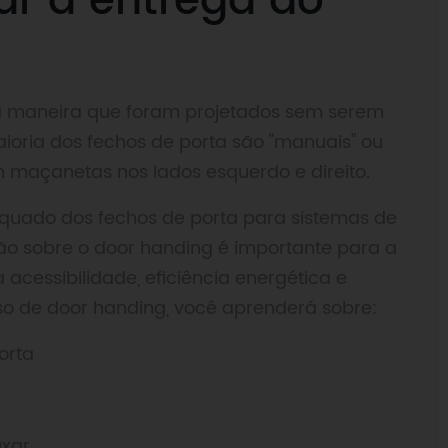
r a entrega do
a maneira que foram projetados sem serem
maioria dos fechos de porta são "manuais" ou
 maçanetas nos lados esquerdo e direito.
quado dos fechos de porta para sistemas de
ão sobre o door handing é importante para a
cessibilidade, eficiência energética e
so de door handing, você aprenderá sobre:
orta
uxar