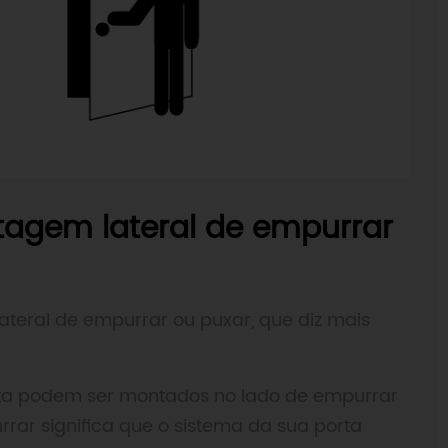
agem lateral de empurrar
eral de empurrar ou puxar, que diz mais
rta podem ser montados no lado de empurrar
rar significa que o sistema da sua porta