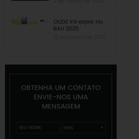
2 de março de 2026
certificação ANSI
Grau 1 e UL na 139ª
Feira de Cantão.
OUDE irá expor na
BAU 2025
12 de janeiro de 2025
OBTENHA UM CONTATO
ENVIE-NOS UMA
MENSAGEM