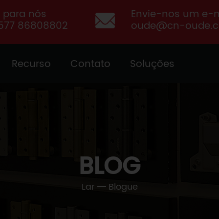
e para nós
Envie-nos um e-m
577 86808802
oude@cn-oude.
Recurso
Contato
Soluções
BLOG
Lar
Blogue