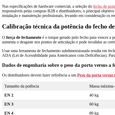
Nas especificações de hardware comercial, a seleção do
fecho de port
responsáveis pelas compras B2B e distribuidores, o principal objetivo 
instalação e manutenção profissionais, levando em consideração os requ
Calibração técnica da potência do fecho de
O
força de fechamento
é o torque gerado pelo fecho para vencer a pr
aumenta o desgaste nos pontos de articulação e pode invalidar as cert
Usar uma ferramenta de fechamento subdimensionada resulta em fe
ADA (Lei de Acessibilidade para Americanos com Deficiências). Para ga
Dados de engenharia sobre o peso da porta versus a 
Os distribuidores devem fazer referência a um
Peso da porta versus
Tamanho da potência
Massa máxima d
EN 2
40 kg
EN 3
60 kg
EN 4
80 kg