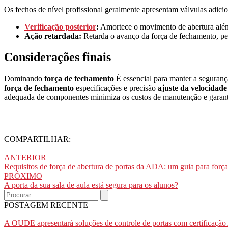
Os fechos de nível profissional geralmente apresentam válvulas adicio
Verificação posterior
:
Amortece o movimento de abertura além d
Ação retardada:
Retarda o avanço da força de fechamento, p
Considerações finais
Dominando
força de fechamento
É essencial para manter a segurança
força de fechamento
especificações e precisão
ajuste da velocidad
adequada de componentes minimiza os custos de manutenção e garante
COMPARTILHAR:
ANTERIOR
Requisitos de força de abertura de portas da ADA: um guia para força
PRÓXIMO
A porta da sua sala de aula está segura para os alunos?
POSTAGEM RECENTE
A OUDE apresentará soluções de controle de portas com certificação