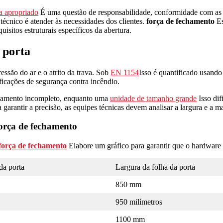
a apropriado
É uma questão de responsabilidade, conformidade com as n
técnico é atender às necessidades dos clientes.
força de fechamento
Es
isitos estruturais específicos da abertura.
 porta
essão do ar e o atrito da trava. Sob
EN 1154
Isso é quantificado usando
ificações de segurança contra incêndio.
chamento incompleto, enquanto uma
unidade de tamanho grande
Isso dif
rantir a precisão, as equipes técnicas devem analisar a largura e a mas
força de fechamento
 força de fechamento
Elabore um gráfico para garantir que o hardware 
a porta
Largura da folha da porta
850 mm
950 milímetros
1100 mm