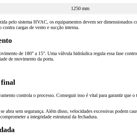
1250 mm
duzida pelo sistema HVAC, os equipamentos devem ser dimensionados com
 contra cargas de vento e sucção interna.
ento
imento de 180° a 15°. Uma válvula hidráulica regula essa fase control
cidade de movimento da porta.
final
avamento controla o processo. Conseguir isso é vital para garantir que 
 se abra sem segurança. Além disso, velocidades excessivas podem caus
 comprometer a integridade estrutural da fechadura.
rdada