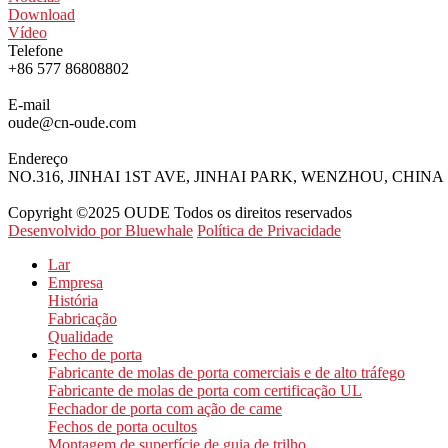
Download
Vídeo
Telefone
+86 577 86808802
E-mail
oude@cn-oude.com
Endereço
NO.316, JINHAI 1ST AVE, JINHAI PARK, WENZHOU, CHINA
Copyright ©2025 OUDE Todos os direitos reservados
Desenvolvido por Bluewhale
Política de Privacidade
Lar
Empresa
História
Fabricação
Qualidade
Fecho de porta
Fabricante de molas de porta comerciais e de alto tráfego
Fabricante de molas de porta com certificação UL
Fechador de porta com ação de came
Fechos de porta ocultos
Montagem de superfície de guia de trilho