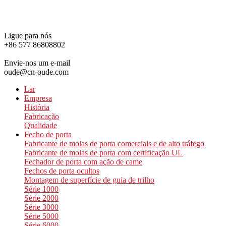
Ligue para nós
+86 577 86808802
Envie-nos um e-mail
oude@cn-oude.com
Lar
Empresa
História
Fabricação
Qualidade
Fecho de porta
Fabricante de molas de porta comerciais e de alto tráfego
Fabricante de molas de porta com certificação UL
Fechador de porta com ação de came
Fechos de porta ocultos
Montagem de superfície de guia de trilho
Série 1000
Série 2000
Série 3000
Série 5000
Série 6000