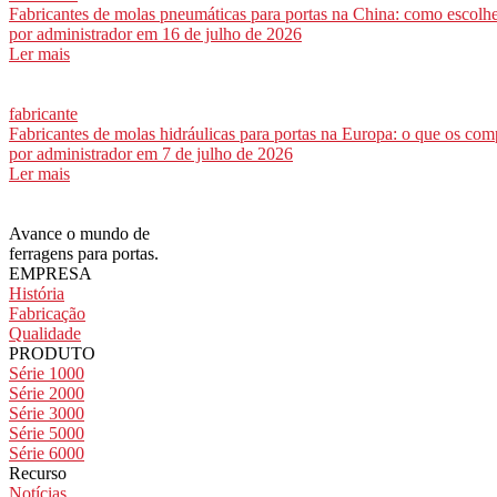
Fabricantes de molas pneumáticas para portas na China: como escolhe
por
administrador
em 16 de julho de 2026
Ler mais
fabricante
Fabricantes de molas hidráulicas para portas na Europa: o que os co
por
administrador
em 7 de julho de 2026
Ler mais
Avance o mundo de
ferragens para portas.
EMPRESA
História
Fabricação
Qualidade
PRODUTO
Série 1000
Série 2000
Série 3000
Série 5000
Série 6000
Recurso
Notícias