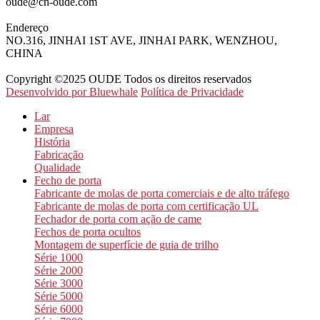
oude@cn-oude.com
Endereço
NO.316, JINHAI 1ST AVE, JINHAI PARK, WENZHOU,
CHINA
Copyright ©2025 OUDE Todos os direitos reservados
Desenvolvido por Bluewhale
Política de Privacidade
Lar
Empresa
História
Fabricação
Qualidade
Fecho de porta
Fabricante de molas de porta comerciais e de alto tráfego
Fabricante de molas de porta com certificação UL
Fechador de porta com ação de came
Fechos de porta ocultos
Montagem de superfície de guia de trilho
Série 1000
Série 2000
Série 3000
Série 5000
Série 6000