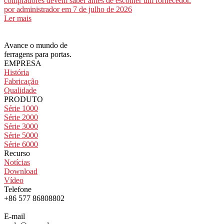
compradores devem saber antes de escolher um fornecedor.
por
administrador
em 7 de julho de 2026
Ler mais
Avance o mundo de
ferragens para portas.
EMPRESA
História
Fabricação
Qualidade
PRODUTO
Série 1000
Série 2000
Série 3000
Série 5000
Série 6000
Recurso
Notícias
Download
Vídeo
Telefone
+86 577 86808802
E-mail